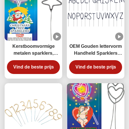
Kerstboomvormige
OEM Gouden lettervorm
metalen sparklers,
Handheld Sparklers
Liuyang Great Fun neon
Vuurwerk stokken voor
sparklers vuurwerk
Vind de beste prijs
kinderen Volwassenen
Vind de beste prijs