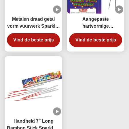
Metalen draad getal
Aangepaste
vorm vuurwerk Sparkler
hartvormige
Liuyang maat voor
handbestelde vuurwerk
Vind de beste prijs
festival
Vind de beste prijs
Sparkler
IJzerdraadvormige
Sparklers
Handheld 7" Long
Bamboo Stick Sparklers