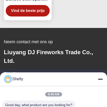
Voor Partij
Vind de beste prijs
Milieuvriendelijk
Neem contact met ons op
Liuyang DJ Fireworks Trade Co.,
Ltd.
E-mail
Shelly
shelly@lydajigroup.com
6:40 AM
Ons adres
Good day, what product are you looking for?