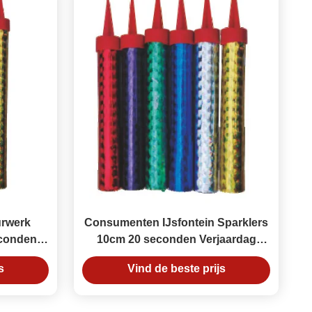
urwerk
Consumenten IJsfontein Sparklers
econden
10cm 20 seconden Verjaardag
x1.5cm
Kaars Vuurwerk
s
Vind de beste prijs