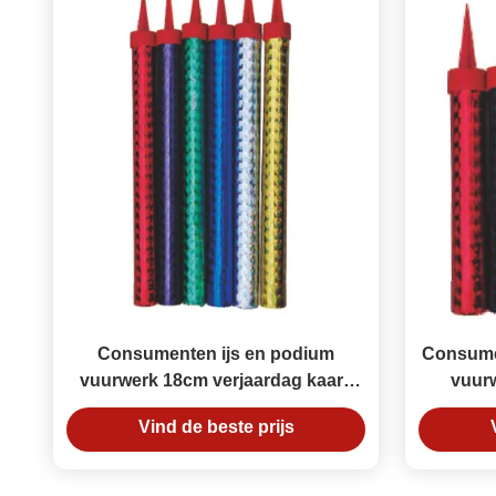
Consumenten ijs en podium
Consume
vuurwerk 18cm verjaardag kaars
vuur
Sparklers 60 seconden
Vind de beste prijs