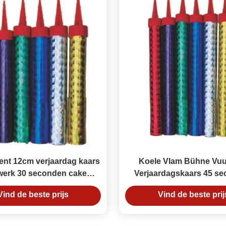
nt 12cm verjaardag kaars
Koele Vlam Bühne Vu
werk 30 seconden cake
Verjaardagskaars 45 s
Sparkler kaarsen
Taart Sparklers 15cm
Vind de beste prijs
Vind de beste prij