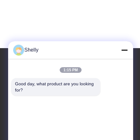
Shelly
1:15 PM
Ons adres
Good day, what product are you looking 
Adres
for?
QIAOTOU GROUP, SANHESHUI VILLAGE,
GAOPING TOWN, LIUYANG, CHANGSHA, HUNAN
Telefoon
+86 13787000619